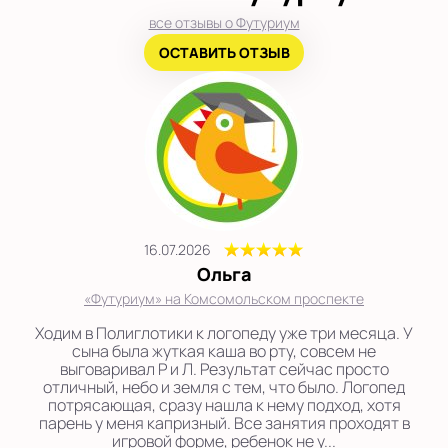
все отзывы о Футуриум
ОСТАВИТЬ ОТЗЫВ
16.07.2026
Ольга
«Футуриум» на Комсомольском проспекте
Ходим в Полиглотики к логопеду уже три месяца. У
сына была жуткая каша во рту, совсем не
выговаривал Р и Л. Результат сейчас просто
отличный, небо и земля с тем, что было. Логопед
потрясающая, сразу нашла к нему подход, хотя
парень у меня капризный. Все занятия проходят в
игровой форме, ребенок не у...