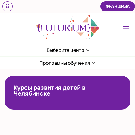
ФРАНШИЗА
Выберите центр
Выберите центр
на Комсомольском
Программы обучения
проспекте
Показать на карте
Курсы развития детей в
Выбрать другой город
Челябинске