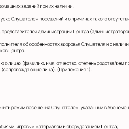
домашних заданий при их наличии.
пуске Слушателем посещений и о причинах такого отсутстви
, представителей администрации Центра (администраторов)
сполнителя об особенностях здоровья Слушателя и о налич
ков Центра.
ю о лицах (фамилию, имя, отчество, степень родства/кем 
 (сопровождающие лица). (Приложение 1).
менить режим посещения Слушателем, указанный в Абонеме
обиями, игровым материалом и оборудованием Центра;