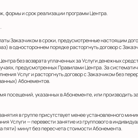
ок, формы и срок реализации программ Центра.
.
еоплаты Заказчиком в сроки, предусмотренные настоящим до
раз) в одностороннем порядке расторгнуть договор с Заказ
 Центра без возврата уплаченных за Услуги денежных сред
учаях, предусмотренных Правилами Центра. За систематич
нения Услуг и расторгнуть договор с Заказчиком без пере
ванных) Абонементов.
ремя посещений, указанных в Абонементе, или производить 
я занятия в группе присутствует менее установленного мин
ния Услуги — перевести занятие из группового в индивиду
ка пяти) минут без пересчета стоимости Абонемента.