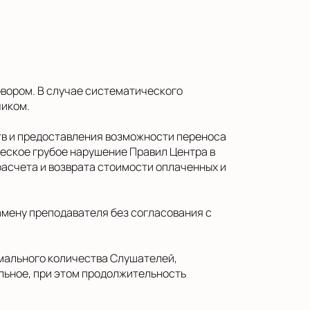
говором. В случае систематического
чиком.
ств и предоставления возможности переноса
еское грубое нарушение Правил Центра в
расчета и возврата стоимости оплаченных и
замену преподавателя без согласования с
имального количества Слушателей,
альное, при этом продолжительность