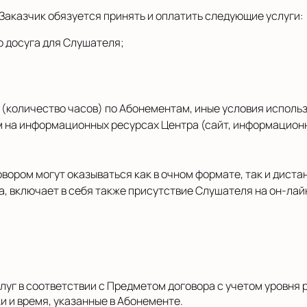
а Заказчик обязуется принять и оплатить следующие услуги:
о досуга для Слушателя;
уг (количество часов) по Абонементам, иные условия испо
на информационных ресурсах Центра (сайт, информационны
говором могут оказываться как в очном формате, так и дист
а, включает в себя также присутствие Слушателя на он-ла
Услуг в соответствии с Предметом договора с учетом уровня
и и время, указанные в Абонементе.