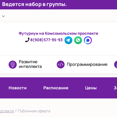
Ведется набор в группы.
е
Футуриум на Комсомольском проспекте
8(908)577-95-93
Развитие
Программирование
интеллекта
Новости
Расписание
Цены
З
/
оспекте
Публичная оферта