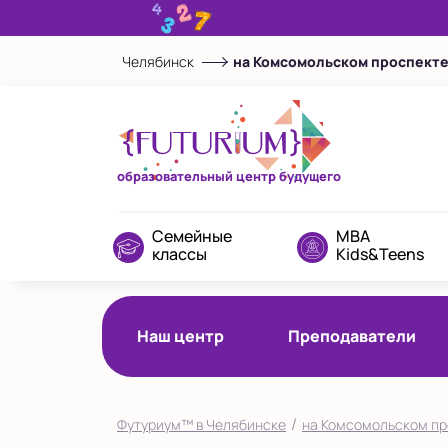
Челябинск
на Комсомольском проспект
Выберите центр
на Комсомольском
проспекте
Показать на карте
Выбрать другой город
образовательный центр будущего
Семейные
MBA
классы
Kids&Teens
Наш центр
Преподаватели
/
Футуриум™ в Челябинске
на Комсомольском пр