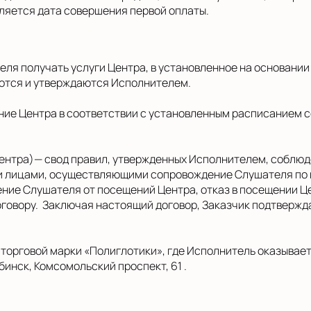
ляется дата совершения первой оплаты.
теля получать услуги Центра, в установленное на основани
ются и утверждаются Исполнителем.
ение Центра в соответствии с установленным расписанием 
 Центра)— свод правил, утвержденных Исполнителем, соблю
и лицами, осуществляющими сопровождение Слушателя по
ние Слушателя от посещений Центра, отказ в посещении Це
оговору. Заключая настоящий договор, Заказчик подтвержда
и торговой марки «Полиглотики», где Исполнитель оказывае
инск, Комсомольский проспект, 61 .