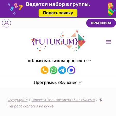
Ведется набор в группы.
Подать заявку
ФРАНШИЗА
на Комсомольском проспекте
Выберите центр
на Комсомольском
8(908)577-
проспекте
95-
Программы обучения
Показать на карте
93
Выбрать другой город
/
/
Футуриум™
Новости Полиглотиков в Челябинске
🧠
Нейропсихология на кухне