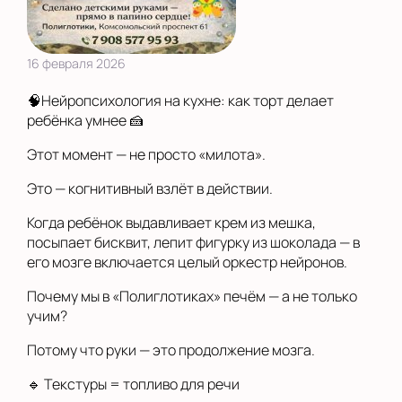
16 февраля 2026
🧠Нейропсихология на кухне: как торт делает
ребёнка умнее 🍰
Этот момент — не просто «милота».
Это — когнитивный взлёт в действии.
Когда ребёнок выдавливает крем из мешка,
посыпает бисквит, лепит фигурку из шоколада — в
его мозге включается целый оркестр нейронов.
Почему мы в «Полиглотиках» печём — а не только
учим?
Потому что руки — это продолжение мозга.
🔹 Текстуры = топливо для речи