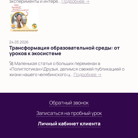
эксперименты и интере...
Подробнее →
24.03.2026
Трансформация образовательной среды: от
уроков к экосистеме
🚀 Маленькая статья о больших переменах в
«Полиглотиках»!Друзья, делимся свежей публикацией о
жизни нашего челябинского ц...
Подробнее →
Обратный звонок
Записаться на пробный урок
Личный кабинет клиента