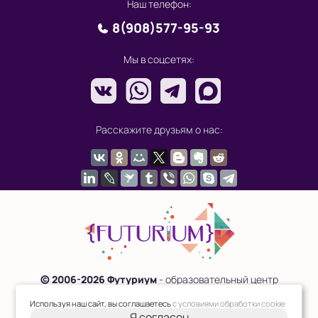
Наш телефон:
8(908)577-95-93
Мы в соцсетях:
Расскажите друзьям о нас:
© 2006-2026 Футуриум
- образовательный центр
будущего
Используя наш сайт, вы соглашаетесь
с условиями обработки cookie
Политика обработки персональных данных
Публичная
Я согласен